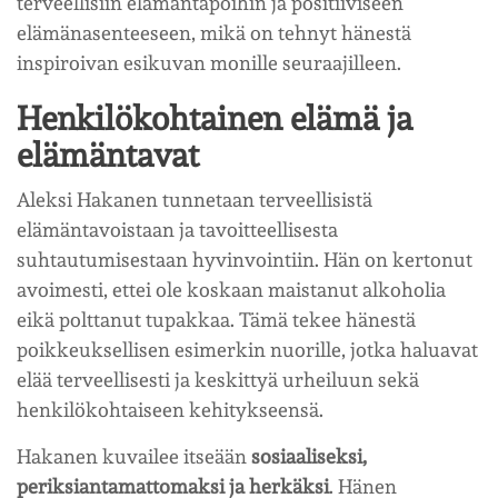
terveellisiin elämäntapoihin ja positiiviseen
elämänasenteeseen, mikä on tehnyt hänestä
inspiroivan esikuvan monille seuraajilleen.
Henkilökohtainen elämä ja
elämäntavat
Aleksi Hakanen tunnetaan terveellisistä
elämäntavoistaan ja tavoitteellisesta
suhtautumisestaan hyvinvointiin. Hän on kertonut
avoimesti, ettei ole koskaan maistanut alkoholia
eikä polttanut tupakkaa. Tämä tekee hänestä
poikkeuksellisen esimerkin nuorille, jotka haluavat
elää terveellisesti ja keskittyä urheiluun sekä
henkilökohtaiseen kehitykseensä.
Hakanen kuvailee itseään
sosiaaliseksi,
periksiantamattomaksi ja herkäksi
. Hänen