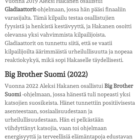
Vuonna 2019 Aleksi Hakanen osallistui
Gladiaattorit
-ohjelmaan, jossa hän pääsi finaaliin
varasijalta. Tämä kilpailu testaa osallistujien
fyysistä ja henkistä kestävyyttä, ja Hakanen osoitti
olevansa yksi vahvimmista kilpailijoista.
Gladiaattorit on tunnettu siitä, että se vaatii
kilpailijoilta äärimmäistä urheilullisuutta ja nopeaa
reaktiokykyä, mikä sopi Hakaselle täydellisesti.
Big Brother Suomi (2022)
Vuonna 2022 Aleksi Hakanen osallistui
Big Brother
Suomi
-ohjelmaan, jossa hänestä tuli nopeasti yksi
katsojien suosikeista. Hänet tunnettiin positiivisesta
asenteestaan, sosiaalisuudestaan ja
urheilullisuudestaan. Hän ei pelkästään
viihdyttänyt katsojia, vaan toi ohjelmaan
energisyyttä ja terveellisiä elämäntapoja edustavan