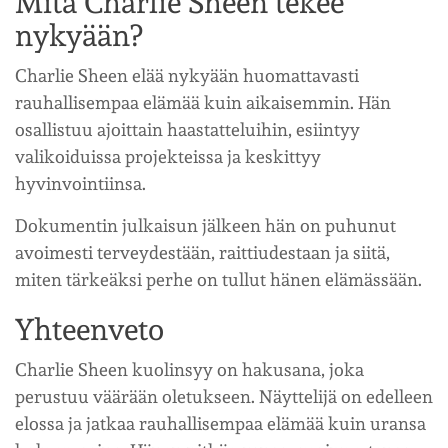
Mitä Charlie Sheen tekee
nykyään?
Charlie Sheen elää nykyään huomattavasti
rauhallisempaa elämää kuin aikaisemmin. Hän
osallistuu ajoittain haastatteluihin, esiintyy
valikoiduissa projekteissa ja keskittyy
hyvinvointiinsa.
Dokumentin julkaisun jälkeen hän on puhunut
avoimesti terveydestään, raittiudestaan ja siitä,
miten tärkeäksi perhe on tullut hänen elämässään.
Yhteenveto
Charlie Sheen kuolinsyy on hakusana, joka
perustuu väärään oletukseen. Näyttelijä on edelleen
elossa ja jatkaa rauhallisempaa elämää kuin uransa