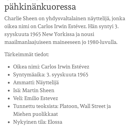
pähkinänkuoressa
Charlie Sheen on yhdysvaltalainen näyttelijä, jonka
oikea nimi on Carlos Irwin Estévez. Hän syntyi 3.
syyskuuta 1965 New Yorkissa ja nousi
maailmanlaajuiseen maineeseen jo 1980-luvulla.
Tärkeimmät tiedot:
Oikea nimi: Carlos Irwin Estévez
Syntymäaika: 3. syyskuuta 1965
Ammatti: Näyttelijä
Isä: Martin Sheen
Veli: Emilio Estevez
Tunnettu teoksista: Platoon, Wall Street ja
Miehen puolikkaat
Nykyinen tila: Elossa