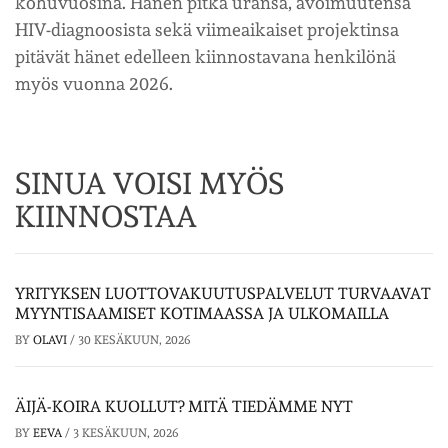
kohuvuosina. Hänen pitkä uransa, avoimuutensa
HIV-diagnoosista sekä viimeaikaiset projektinsa
pitävät hänet edelleen kiinnostavana henkilönä
myös vuonna 2026.
SINUA VOISI MYÖS
KIINNOSTAA
YRITYKSEN LUOTTOVAKUUTUSPALVELUT TURVAAVAT
MYYNTISAAMISET KOTIMAASSA JA ULKOMAILLA
BY
OLAVI
/
30 KESÄKUUN, 2026
ÄIJÄ-KOIRA KUOLLUT? MITÄ TIEDÄMME NYT
BY
EEVA
/
3 KESÄKUUN, 2026