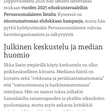
Loppuvuodesta 2024 hän ilmoitti lähtevänsä
mukaan
vuoden 2025 eduskuntavaaleihin
Perussuomalaisten listalta
. Kyseessä on
sitoutumattoman ehdokkaan kampanja
, mutta hän
pyrkii hyödyntämään Perussuomalaisten vahvaa
kenttäorganisaatiota ja näkyvyyttä.
Julkinen keskustelu ja median
huomio
Ilkka Sasin ympärillä käyty keskustelu on ollut
poikkeuksellisen kiivasta. Mediassa häntä on
kuvattu sekä ”rohkeana ja peräänantamattomana”
että ”vastuuttomana ja harkitsemattomana”
toimijana. Hän on saanut tukea joiltakin
kansalaisilta sananvapauden ja yksilön oikeuksien
puolustajana, mutta myös ankaraa kritiikkiä