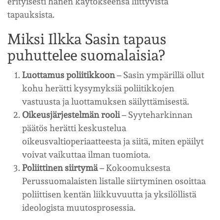
erityisesti hänen käytökseensä liittyvistä
tapauksista.
Miksi Ilkka Sasin tapaus
puhuttelee suomalaisia?
Luottamus poliitikkoon
– Sasin ympärillä ollut
kohu herätti kysymyksiä poliitikkojen
vastuusta ja luottamuksen säilyttämisestä.
Oikeusjärjestelmän rooli
– Syyteharkinnan
päätös herätti keskustelua
oikeusvaltioperiaatteesta ja siitä, miten epäilyt
voivat vaikuttaa ilman tuomiota.
Poliittinen siirtymä
– Kokoomuksesta
Perussuomalaisten listalle siirtyminen osoittaa
poliittisen kentän liikkuvuutta ja yksilöllistä
ideologista muutosprosessia.