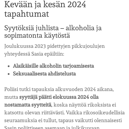
Kevään ja kesän 2024
tapahtumat
Syytöksiä juhlista – alkoholia ja
sopimatonta käytöstä
Joulukuussa 2023 pidettyjen pikkujoulujen
yhteydessä Sasia epäiltiin:
Alaikäisille alkoholin tarjoamisesta
Seksuaalisesta ahdistelusta
Poliisi tutki tapauksia alkuvuoden 2024 aikana,
mutta
syyttäjä päätti elokuussa 2024 olla
nostamatta syytteitä
, koska näyttöä rikoksista ei
katsottu olevan riittävästi. Vaikka rikosoikeudellisia
seuraamuksia ei tullut, tapaus vaikutti olennaisesti
Sasin poliittiseen asemaan ja julkikuvaan.