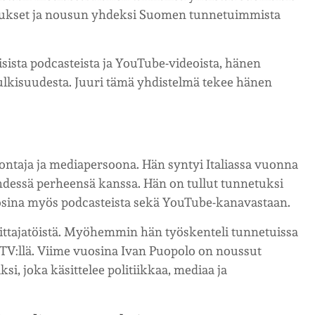
emukset ja nousun yhdeksi Suomen tunnetuimmista
ista podcasteista ja YouTube-videoista, hänen
julkisuudesta. Juuri tämä yhdistelmä tekee hänen
ontaja ja mediapersoona. Hän syntyi Italiassa vuonna
dessä perheensä kanssa. Hän on tullut tunnetuksi
 vuosina myös podcasteista sekä YouTube-kanavastaan.
mittajatöistä. Myöhemmin hän työskenteli tunnetuissa
MTV:llä. Viime vuosina Ivan Puopolo on noussut
si, joka käsittelee politiikkaa, mediaa ja