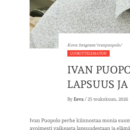
Kuva: Istagram/ ivanpuopolo/
LUOKITTELEMATON
IVAN PUOPO
LAPSUUS J
By
Eeva
/
25 toukokuun, 2026
Ivan Puopolo perhe kiinnostaa monia suoma
avoimesti vaikeasta lapsuudestaan ja eläm