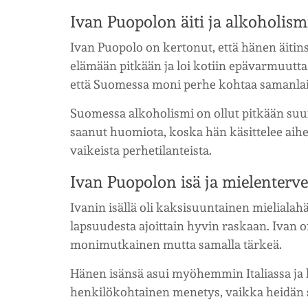
Ivan Puopolon äiti ja alkoholism
Ivan Puopolo on kertonut, että hänen äitin
elämään pitkään ja loi kotiin epävarmuutta.
että Suomessa moni perhe kohtaa samanlai
Suomessa alkoholismi on ollut pitkään suu
saanut huomiota, koska hän käsittelee aihe
vaikeista perhetilanteista.
Ivan Puopolon isä ja mielenterv
Ivanin isällä oli kaksisuuntainen mielialah
lapsuudesta ajoittain hyvin raskaan. Ivan o
monimutkainen mutta samalla tärkeä.
Hänen isänsä asui myöhemmin Italiassa ja k
henkilökohtainen menetys, vaikka heidän s