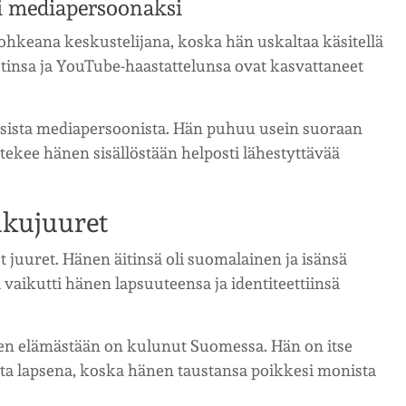
i mediapersoonaksi
ohkeana keskustelijana, koska hän uskaltaa käsitellä
stinsa ja YouTube-haastattelunsa ovat kasvattaneet
.
isista mediapersoonista. Hän puhuu usein suoraan
 tekee hänen sisällöstään helposti lähestyttävää
ukujuuret
et juuret. Hänen äitinsä oli suomalainen ja isänsä
 vaikutti hänen lapsuuteensa ja identiteettiinsä
änen elämästään on kulunut Suomessa. Hän on itse
tta lapsena, koska hänen taustansa poikkesi monista