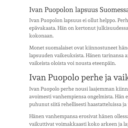
Ivan Puopolon lapsuus Suomess
Ivan Puopolon lapsuus ei ollut helppo. Perhe
epävakaata. Hän on kertonut julkisuudessa
kokonaan.
Monet suomalaiset ovat kiinnostuneet häne
lapsuuden vaikeuksista. Hänen tarinansa an
vaikeista oloista voi nousta eteenpäin.
Ivan Puopolo perhe ja vai
Ivan Puopolo perhe nousi laajemman kiinn
avoimesti vanhempiensa ongelmista. Hän ei 
puhunut siitä rehellisesti haastatteluissa ja
Hänen vanhempansa erosivat hänen ollessaa
vaikuttivat voimakkaasti koko arkeen ja l