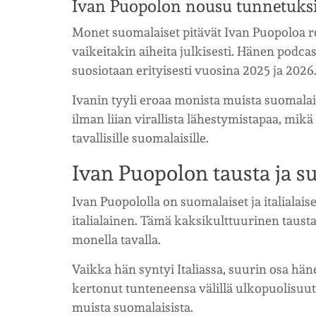
Ivan Puopolon nousu tunnetuks
Monet suomalaiset pitävät Ivan Puopoloa r
vaikeitakin aiheita julkisesti. Hänen podca
suosiotaan erityisesti vuosina 2025 ja 2026
Ivanin tyyli eroaa monista muista suomala
ilman liian virallista lähestymistapaa, mikä
tavallisille suomalaisille.
Ivan Puopolon tausta ja s
Ivan Puopololla on suomalaiset ja italialais
italialainen. Tämä kaksikulttuurinen tausta
monella tavalla.
Vaikka hän syntyi Italiassa, suurin osa h
kertonut tunteneensa välillä ulkopuolisuu
muista suomalaisista.