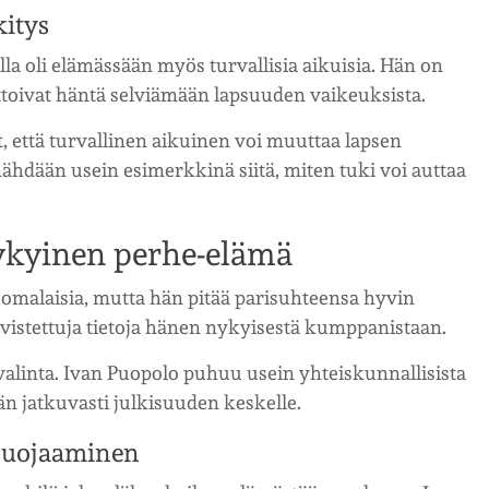
kitys
la oli elämässään myös turvallisia aikuisia. Hän on
ttoivat häntä selviämään lapsuuden vaikeuksista.
, että turvallinen aikuinen voi muuttaa lapsen
hdään usein esimerkkinä siitä, miten tuki voi auttaa
nykyinen perhe-elämä
omalaisia, mutta hän pitää parisuhteensa hyvin
hvistettuja tietoja hänen nykyisestä kumppanistaan.
valinta. Ivan Puopolo puhuu usein yhteiskunnallisista
än jatkuvasti julkisuuden keskelle.
 suojaaminen