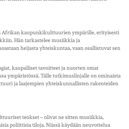
 Afrikan kaupunkikulttuurien ympärille, erityisesti
kkiin. Hän tarkastelee musiikkia ja
inoastaan heijasta yhteiskuntaa, vaan osallistuvat sen
logiat, kaupalliset tavoitteet ja nuorten omat
sa ympäristössä. Tälle tutkimuslinjalle on ominaista
ttuuri ja laajempien yhteiskunnallisten rakenteiden
ttuuriset teokset – olivat ne sitten musiikkia,
isia poliittisia tiloja. Niissä käydään neuvottelua