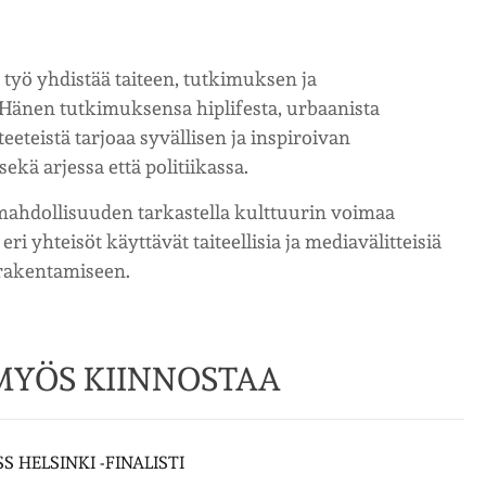
 työ yhdistää taiteen, tutkimuksen ja
. Hänen tutkimuksensa hiplifesta, urbaanista
eeteistä tarjoaa syvällisen ja inspiroivan
ekä arjessa että politiikassa.
 mahdollisuuden tarkastella kulttuurin voimaa
i yhteisöt käyttävät taiteellisia ja mediavälitteisiä
 rakentamiseen.
 MYÖS KIINNOSTAA
S HELSINKI -FINALISTI