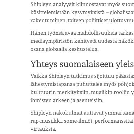
Shipleyn analyysit kiinnostavat myös suom
käsittelemistään kysymyksistä – globalisaa
rakentuminen, taiteen poliittiset ulottuv
Hänen työnsä avaa mahdollisuuksia tarkast
mediaympäristön kehitystä uudesta näköku
osana globaalia keskustelua.
Yhteys suomalaiseen ylei
Vaikka Shipleyn tutkimus sijoittuu pääasias
lähestymistapansa puhuttelee myös pohjois
kulttuurin merkityksiin, musiikin rooliin 
ihmisten arkeen ja asenteisiin.
Shipleyn näkökulmat auttavat ymmärtämää
rap-musiikki, some-ilmiöt, performanssitai
virtauksia.