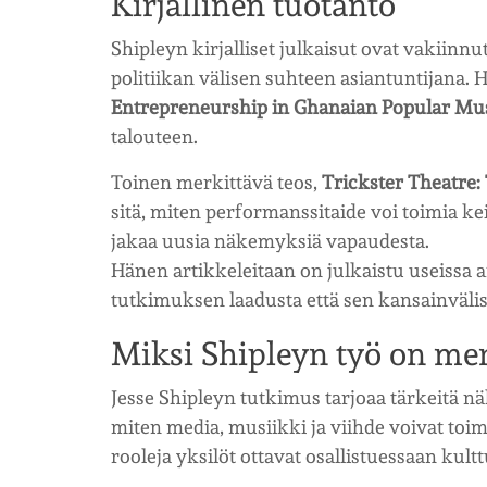
Kirjallinen tuotanto
Shipleyn kirjalliset julkaisut ovat vakiin
politiikan välisen suhteen asiantuntijana.
Entrepreneurship in Ghanaian Popular Mu
talouteen.
Toinen merkittävä teos,
Trickster Theatre:
sitä, miten performanssitaide voi toimia ke
jakaa uusia näkemyksiä vapaudesta.
Hänen artikkeleitaan on julkaistu useissa ar
tutkimuksen laadusta että sen kansainvälis
Miksi Shipleyn työ on mer
Jesse Shipleyn tutkimus tarjoaa tärkeitä nä
miten media, musiikki ja viihde voivat toim
rooleja yksilöt ottavat osallistuessaan kult