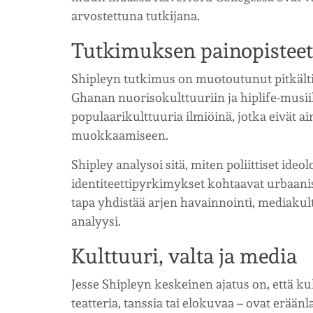
arvostettuna tutkijana.
Tutkimuksen painopisteet
Shipleyn tutkimus on muotoutunut pitkälti
Ghanan nuorisokulttuuriin ja hiplife-musii
populaarikulttuuria ilmiöinä, jotka eivät a
muokkaamiseen.
Shipley analysoi sitä, miten poliittiset ideo
identiteettipyrkimykset kohtaavat urbaanis
tapa yhdistää arjen havainnointi, mediakul
analyysi.
Kulttuuri, valta ja media
Jesse Shipleyn keskeinen ajatus on, että kul
teatteria, tanssia tai elokuvaa – ovat eräänla