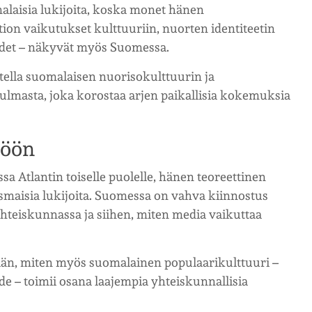
alaisia lukijoita, koska monet hänen
tion vaikutukset kulttuuriin, nuorten identiteetin
uudet – näkyvät myös Suomessa.
ella suomalaisen nuorisokulttuurin ja
lmasta, joka korostaa arjen paikallisia kokemuksia
söön
sa Atlantin toiselle puolelle, hänen teoreettinen
maisia lukijoita. Suomessa on vahva kiinnostus
yhteiskunnassa ja siihen, miten media vaikuttaa
n, miten myös suomalainen populaarikulttuuri –
de – toimii osana laajempia yhteiskunnallisia