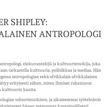
ER SHIPLEY:
ALAINEN ANTROPOLOGI
ntropologi, elokuvantekijä ja kulttuurintutkija, joka
an tarkastella kulttuuria, politiikkaa ja mediaa. Hän
gessa antropologian sekä afrikkalais-afrikkalaisen
tyy erityisesti siihen, miten ihmiset rakentavat
n kulttuurin kautta.
logian tohtorintutkinto, ja aikaisemmat työtehtävät
hvistaneet hänen asemaansa kansainvälisesti