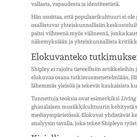
vallasta, vapaudesta ja identiteetistä.
Hän osoittaa, että populaarikulttuuri ei ole
osallistuvat yhteiskunnallisiin keskustelui
paitsi viihteenä myös välineenä, jonka kautta
näkemyksiään ja yhteiskunnallista kritiikk
Elokuvanteko tutkimukse
Shipley ei rajoitu tieteellisiin artikkeleih
elokuvaa osana tutkimusmenetelmiään. Hä
lähemmäs yleisöä ja tekevät kaukaisista ku
Tunnettuja teoksia ovat esimerkiksi
Living
ghanalaisen musiikkikulttuurin kehitystä s
mediaympäristössä. Elokuvat yhdistävät ken
analyysin tavalla, joka tekee Shipleyn työs