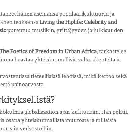
nuttaneet hänen asemansa populaarikulttuurin ja
 Hänen teoksensa
Living the Hiplife: Celebrity and
sic
pureutuu musiikin, yrittäjyyden ja julkisuuden
 The Poetics of Freedom in Urban Africa
, tarkastelee
inona haastaa yhteiskunnallisia valtarakenteita ja
vostetuissa tieteellisissä lehdissä, mikä kertoo sekä
estä painoarvosta.
kityksellistä?
kökulmia globalisaation ajan kulttuuriin. Hän pohtii,
ia osana yhteiskunnallista muutosta ja millaisia
tuurisiin verkostoihin.