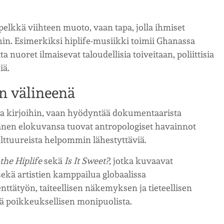
 pelkkä viihteen muoto, vaan tapa, jolla ihmiset
hin. Esimerkiksi hiplife-musiikki toimii Ghanassa
 nuoret ilmaisevat taloudellisia toiveitaan, poliittisia
iä.
n välineenä
in ja kirjoihin, vaan hyödyntää dokumentaarista
nen elokuvansa tuovat antropologiset havainnot
lttuureista helpommin lähestyttäviä.
 the Hiplife
sekä
Is It Sweet?
, jotka kuvaavat
ekä artistien kamppailua globaalissa
ttätyön, taiteellisen näkemyksen ja tieteellisen
tä poikkeuksellisen monipuolista.