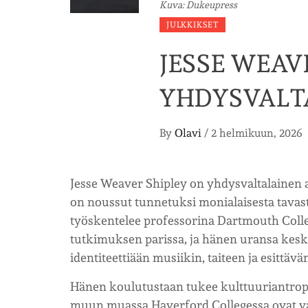
Kuva: Dukeupress
JULKKIKSET
JESSE WEAV
YHDYSVALT
By
Olavi
/
2 helmikuun, 2026
Jesse Weaver Shipley on yhdysvaltalainen a
on noussut tunnetuksi monialaisesta tavasta
työskentelee professorina Dartmouth Colle
tutkimuksen parissa, ja hänen uransa keskit
identiteettiään musiikin, taiteen ja esittävä
Hänen koulutustaan tukee kulttuuriantropo
muun muassa Haverford Collegessa ovat va