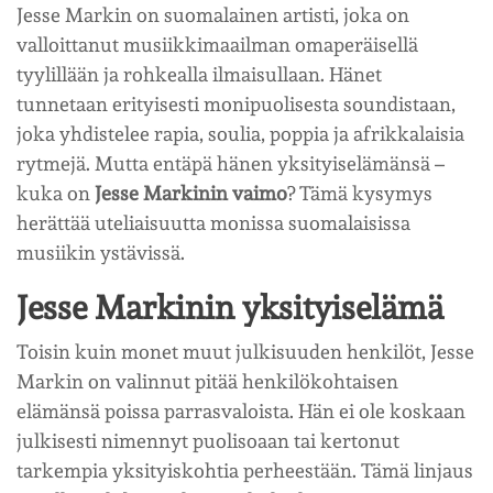
Jesse Markin on suomalainen artisti, joka on
valloittanut musiikkimaailman omaperäisellä
tyylillään ja rohkealla ilmaisullaan. Hänet
tunnetaan erityisesti monipuolisesta soundistaan,
joka yhdistelee rapia, soulia, poppia ja afrikkalaisia
rytmejä. Mutta entäpä hänen yksityiselämänsä –
kuka on
Jesse Markinin vaimo
? Tämä kysymys
herättää uteliaisuutta monissa suomalaisissa
musiikin ystävissä.
Jesse Markinin yksityiselämä
Toisin kuin monet muut julkisuuden henkilöt, Jesse
Markin on valinnut pitää henkilökohtaisen
elämänsä poissa parrasvaloista. Hän ei ole koskaan
julkisesti nimennyt puolisoaan tai kertonut
tarkempia yksityiskohtia perheestään. Tämä linjaus