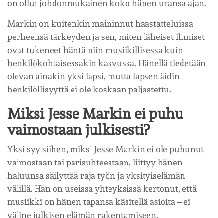
on ollut johdonmukainen koko hänen uransa ajan.
Markin on kuitenkin maininnut haastatteluissa
perheensä tärkeyden ja sen, miten läheiset ihmiset
ovat tukeneet häntä niin musiikillisessa kuin
henkilökohtaisessakin kasvussa. Hänellä tiedetään
olevan ainakin yksi lapsi, mutta lapsen äidin
henkilöllisyyttä ei ole koskaan paljastettu.
Miksi Jesse Markin ei puhu
vaimostaan julkisesti?
Yksi syy siihen, miksi Jesse Markin ei ole puhunut
vaimostaan tai parisuhteestaan, liittyy hänen
haluunsa säilyttää raja työn ja yksityiselämän
välillä. Hän on useissa yhteyksissä kertonut, että
musiikki on hänen tapansa käsitellä asioita – ei
väline julkisen elämän rakentamiseen.