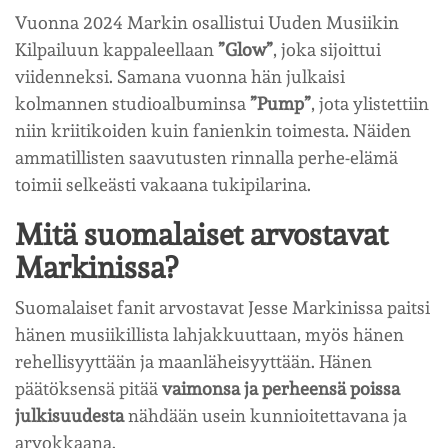
Vuonna 2024 Markin osallistui Uuden Musiikin
Kilpailuun kappaleellaan
”Glow”
, joka sijoittui
viidenneksi. Samana vuonna hän julkaisi
kolmannen studioalbuminsa
”Pump”
, jota ylistettiin
niin kriitikoiden kuin fanienkin toimesta. Näiden
ammatillisten saavutusten rinnalla perhe-elämä
toimii selkeästi vakaana tukipilarina.
Mitä suomalaiset arvostavat
Markinissa?
Suomalaiset fanit arvostavat Jesse Markinissa paitsi
hänen musiikillista lahjakkuuttaan, myös hänen
rehellisyyttään ja maanläheisyyttään. Hänen
päätöksensä pitää
vaimonsa ja perheensä poissa
julkisuudesta
nähdään usein kunnioitettavana ja
arvokkaana.