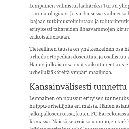
Lempainen valmistui lääkäriksi Turun ylio
traumatologiaan. Jo varhaisessa vaiheessa
laajaan tutkimustoimintaan ja tohtorintutk
erityisesti takareiden lihasvammojen kirur
erikoisalueistaan.
Tieteellinen tausta on yhä keskeinen osa h
urheiluortopedian dosenttina ja osallistuu
Hänen julkaisunsa ovat vaikuttaneet uusie
urheilulääkäreitä ympäri maailmaa.
Kansainvälisesti tunnettu
Lempainen on noussut erityisen tunnetuksi 
huippu-urheilijoita eri maista. Hänen asi
jalkapalloseuroissa, kuten FC Barcelonassa,
Romassa. Näissä seuroissa vammojen tarkka