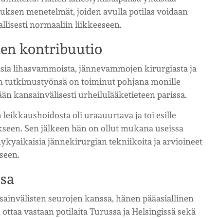
ksen menetelmät, joiden avulla potilas voidaan
llisesti normaaliin liikkeeseen.
en kontribuutio
sia lihasvammoista, jännevammojen kirurgiasta ja
n tutkimustyönsä on toiminut pohjana monille
ään kansainvälisesti urheilulääketieteen parissa.
ikkaushoidosta oli uraauurtava ja toi esille
een. Sen jälkeen hän on ollut mukana useissa
ykyaikaisia jännekirurgian tekniikoita ja arvioineet
seen.
ssa
ainvälisten seurojen kanssa, hänen pääasiallinen
ttaa vastaan potilaita Turussa ja Helsingissä sekä