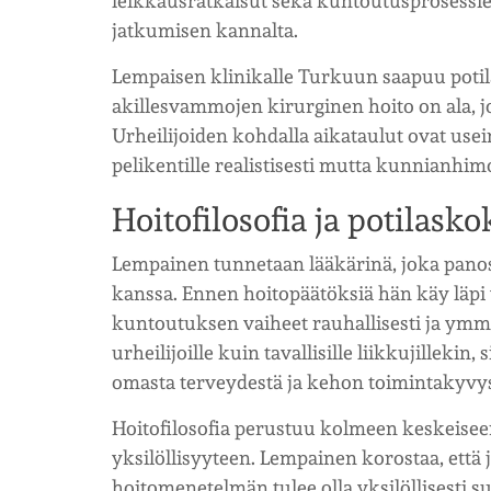
leikkausratkaisut sekä kuntoutusprosessien
jatkumisen kannalta.
Lempaisen klinikalle Turkuun saapuu potila
akillesvammojen kirurginen hoito on ala, 
Urheilijoiden kohdalla aikataulut ovat use
pelikentille realistisesti mutta kunnianhim
Hoitofilosofia ja potilas
Lempainen tunnetaan lääkärinä, joka panos
kanssa. Ennen hoitopäätöksiä hän käy läpi 
kuntoutuksen vaiheet rauhallisesti ja ymm
urheilijoille kuin tavallisille liikkujillekin
omasta terveydestä ja kehon toimintakyvys
Hoitofilosofia perustuu kolmeen keskeiseen
yksilöllisyyteen. Lempainen korostaa, että
hoitomenetelmän tulee olla yksilöllisesti 