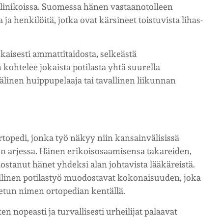
klinikoissa. Suomessa hänen vastaanotolleen
 ja henkilöitä, jotka ovat kärsineet toistuvista lihas-
isesti ammattitaidosta, selkeästä
 kohtelee jokaista potilasta yhtä suurella
älinen huippupelaaja tai tavallinen liikunnan
opedi, jonka työ näkyy niin kansainvälisissä
den arjessa. Hänen erikoisosaamisensa takareiden,
ostanut hänet yhdeksi alan johtavista lääkäreistä.
allinen potilastyö muodostavat kokonaisuuden, joka
etun nimen ortopedian kentällä.
 nopeasti ja turvallisesti urheilijat palaavat