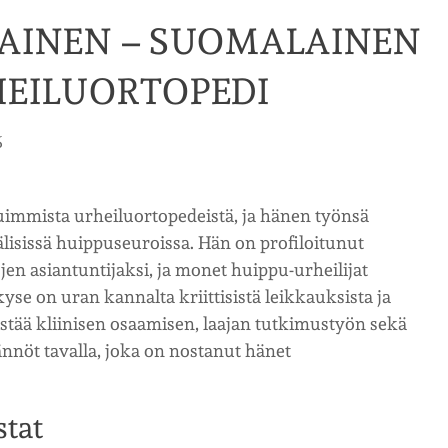
PAINEN – SUOMALAINEN
HEILUORTOPEDI
6
immista urheiluortopedeistä, ja hänen työnsä
lisissä huippuseuroissa. Hän on profiloitunut
jen asiantuntijaksi, ja monet huippu-urheilijat
yse on uran kannalta kriittisistä leikkauksista ja
stää kliinisen osaamisen, laajan tutkimustyön sekä
nöt tavalla, joka on nostanut hänet
stat