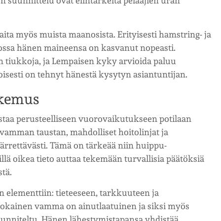
 suunnittelu ovat elintärkeitä pelaajien uran
ita myös muista maanosista. Erityisesti hamstring- ja
jossa hänen maineensa on kasvanut nopeasti.
in tiukkoja, ja Lempaisen kyky arvioida paluu
oisesti on tehnyt hänestä kysytyn asiantuntijan.
kokemus
taa perusteelliseen vuorovaikutukseen potilaan
vamman taustan, mahdolliset hoitolinjat ja
ärrettävästi. Tämä on tärkeää niin huippu-
, sillä oikea tieto auttaa tekemään turvallisia päätöksiä
tä.
 elementtiin: tieteeseen, tarkkuuteen ja
 jokainen vamma on ainutlaatuinen ja siksi myös
suunniteltu. Hänen lähestymistapansa yhdistää