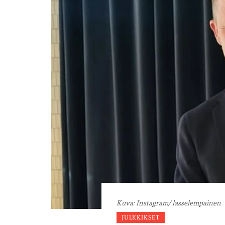
Kuva: Instagram/ lasselempainen
JULKKIKSET