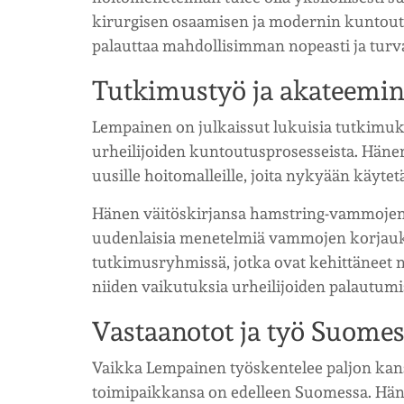
kirurgisen osaamisen ja modernin kuntoutu
palauttaa mahdollisimman nopeasti ja turva
Tutkimustyö ja akateemin
Lempainen on julkaissut lukuisia tutkimuk
urheilijoiden kuntoutusprosesseista. Häne
uusille hoitomalleille, joita nykyään käytet
Hänen väitöskirjansa hamstring-vammojen le
uudenlaisia menetelmiä vammojen korjauks
tutkimusryhmissä, jotka ovat kehittäneet n
niiden vaikutuksia urheilijoiden palautumi
Vastaanotot ja työ Suome
Vaikka Lempainen työskentelee paljon kans
toimipaikkansa on edelleen Suomessa. Hän o