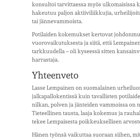
konsultoi tarvittaessa myös ulkomaisissa 
hakeutuu paljon aktiiviliikkujia, urheilijoita
tai jännevammoista.
Potilaiden kokemukset kertovat johdonmuka
vuorovaikutuksesta ja siitä, että Lempainen
tarkkuudella – oli kyseessä sitten kansainv
harrastaja.
Yhteenveto
Lasse Lempainen on suomalainen urheiluort
jalkapallokentissä kuin tavallisten potilai
nilkan, polven ja jänteiden vammoissa on n
Tieteellinen tausta, laaja kokemus ja rauh
tekee Lempaisesta poikkeuksellisen arvost
Hänen työnsä vaikuttaa suoraan siihen, miten