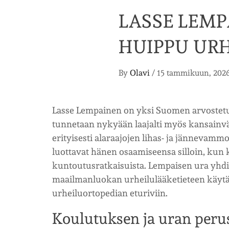
LASSE LEM
HUIPPU UR
By
Olavi
/
15 tammikuun, 202
Lasse Lempainen on yksi Suomen arvostetu
tunnetaan nykyään laajalti myös kansainvä
erityisesti alaraajojen lihas- ja jännevammo
luottavat hänen osaamiseensa silloin, kun k
kuntoutusratkaisuista. Lempaisen ura yhdi
maailmanluokan urheilulääketieteen käytän
urheiluortopedian eturiviin.
Koulutuksen ja uran peru