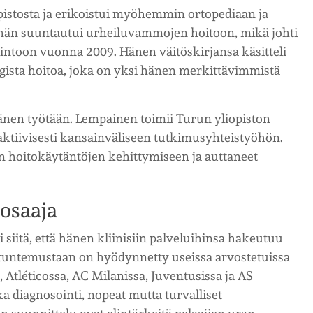
pistosta ja erikoistui myöhemmin ortopediaan ja
 hän suuntautui urheiluvammojen hoitoon, mikä johti
intoon vuonna 2009. Hänen väitöskirjansa käsitteli
gista hoitoa, joka on yksi hänen merkittävimmistä
änen työtään. Lempainen toimii Turun yliopiston
 aktiivisesti kansainväliseen tutkimusyhteistyöhön.
n hoitokäytäntöjen kehittymiseen ja auttaneet
 osaaja
siitä, että hänen kliinisiin palveluihinsa hakeutuu
antuntemustaan on hyödynnetty useissa arvostetuissa
 Atléticossa, AC Milanissa, Juventusissa ja AS
 diagnosointi, nopeat mutta turvalliset