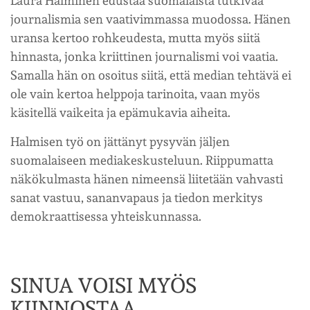
Laura Halminen edustaa suomalaista tutkivaa
journalismia sen vaativimmassa muodossa. Hänen
uransa kertoo rohkeudesta, mutta myös siitä
hinnasta, jonka kriittinen journalismi voi vaatia.
Samalla hän on osoitus siitä, että median tehtävä ei
ole vain kertoa helppoja tarinoita, vaan myös
käsitellä vaikeita ja epämukavia aiheita.
Halmisen työ on jättänyt pysyvän jäljen
suomalaiseen mediakeskusteluun. Riippumatta
näkökulmasta hänen nimeensä liitetään vahvasti
sanat vastuu, sananvapaus ja tiedon merkitys
demokraattisessa yhteiskunnassa.
SINUA VOISI MYÖS
KIINNOSTAA