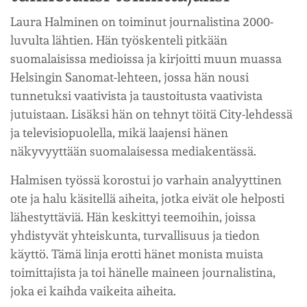
Laura Halminen on toiminut journalistina 2000-
luvulta lähtien. Hän työskenteli pitkään
suomalaisissa medioissa ja kirjoitti muun muassa
Helsingin Sanomat-lehteen, jossa hän nousi
tunnetuksi vaativista ja taustoitusta vaativista
jutuistaan. Lisäksi hän on tehnyt töitä City-lehdessä
ja televisiopuolella, mikä laajensi hänen
näkyvyyttään suomalaisessa mediakentässä.
Halmisen työssä korostui jo varhain analyyttinen
ote ja halu käsitellä aiheita, jotka eivät ole helposti
lähestyttäviä. Hän keskittyi teemoihin, joissa
yhdistyvät yhteiskunta, turvallisuus ja tiedon
käyttö. Tämä linja erotti hänet monista muista
toimittajista ja toi hänelle maineen journalistina,
joka ei kaihda vaikeita aiheita.