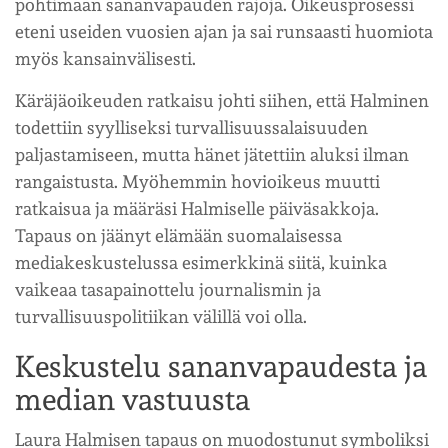
pohtimaan sananvapauden rajoja. Oikeusprosessi
eteni useiden vuosien ajan ja sai runsaasti huomiota
myös kansainvälisesti.
Käräjäoikeuden ratkaisu johti siihen, että Halminen
todettiin syylliseksi turvallisuussalaisuuden
paljastamiseen, mutta hänet jätettiin aluksi ilman
rangaistusta. Myöhemmin hovioikeus muutti
ratkaisua ja määräsi Halmiselle päiväsakkoja.
Tapaus on jäänyt elämään suomalaisessa
mediakeskustelussa esimerkkinä siitä, kuinka
vaikeaa tasapainottelu journalismin ja
turvallisuuspolitiikan välillä voi olla.
Keskustelu sananvapaudesta ja
median vastuusta
Laura Halmisen tapaus on muodostunut symboliksi