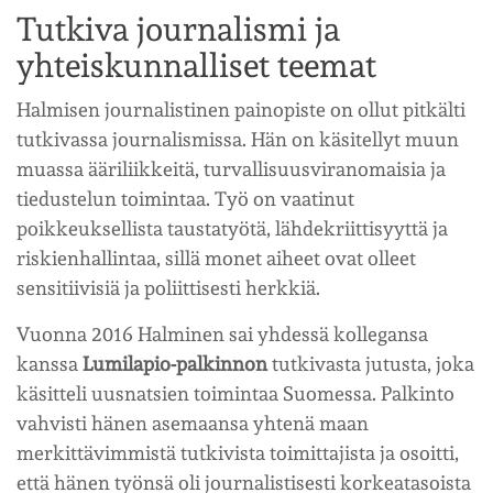
Tutkiva journalismi ja
yhteiskunnalliset teemat
Halmisen journalistinen painopiste on ollut pitkälti
tutkivassa journalismissa. Hän on käsitellyt muun
muassa ääriliikkeitä, turvallisuusviranomaisia ja
tiedustelun toimintaa. Työ on vaatinut
poikkeuksellista taustatyötä, lähdekriittisyyttä ja
riskienhallintaa, sillä monet aiheet ovat olleet
sensitiivisiä ja poliittisesti herkkiä.
Vuonna 2016 Halminen sai yhdessä kollegansa
kanssa
Lumilapio-palkinnon
tutkivasta jutusta, joka
käsitteli uusnatsien toimintaa Suomessa. Palkinto
vahvisti hänen asemaansa yhtenä maan
merkittävimmistä tutkivista toimittajista ja osoitti,
että hänen työnsä oli journalistisesti korkeatasoista