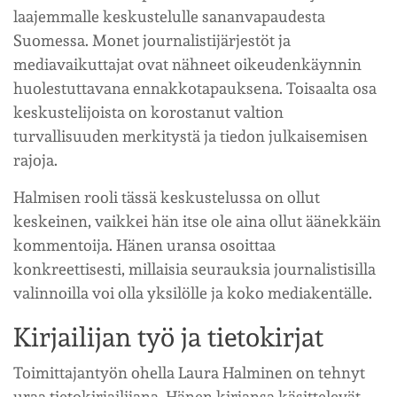
laajemmalle keskustelulle sananvapaudesta
Suomessa. Monet journalistijärjestöt ja
mediavaikuttajat ovat nähneet oikeudenkäynnin
huolestuttavana ennakkotapauksena. Toisaalta osa
keskustelijoista on korostanut valtion
turvallisuuden merkitystä ja tiedon julkaisemisen
rajoja.
Halmisen rooli tässä keskustelussa on ollut
keskeinen, vaikkei hän itse ole aina ollut äänekkäin
kommentoija. Hänen uransa osoittaa
konkreettisesti, millaisia seurauksia journalistisilla
valinnoilla voi olla yksilölle ja koko mediakentälle.
Kirjailijan työ ja tietokirjat
Toimittajantyön ohella Laura Halminen on tehnyt
uraa tietokirjailijana. Hänen kirjansa käsittelevät