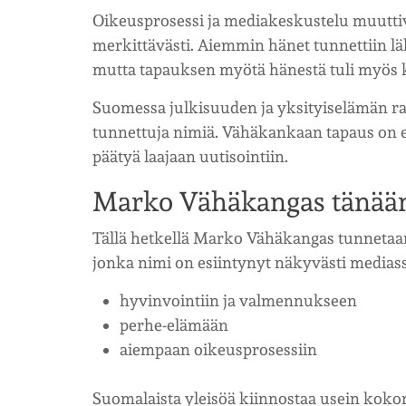
Oikeusprosessi ja mediakeskustelu muutt
merkittävästi. Aiemmin hänet tunnettiin lä
mutta tapauksen myötä hänestä tuli myös 
Suomessa julkisuuden ja yksityiselämän raj
tunnettuja nimiä. Vähäkankaan tapaus on es
päätyä laajaan uutisointiin.
Marko Vähäkangas tänää
Tällä hetkellä Marko Vähäkangas tunnetaa
jonka nimi on esiintynyt näkyvästi mediassa
hyvinvointiin ja valmennukseen
perhe-elämään
aiempaan oikeusprosessiin
Suomalaista yleisöä kiinnostaa usein kokon