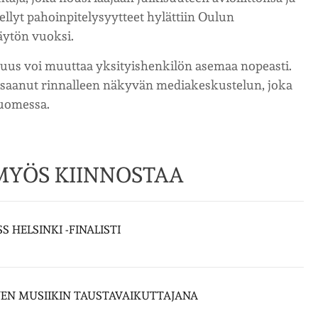
llyt pahoinpitelysyytteet hylättiin Oulun
äytön vuoksi.
suus voi muuttaa yksityishenkilön asemaa nopeasti.
 saanut rinnalleen näkyvän mediakeskustelun, joka
Suomessa.
 MYÖS KIINNOSTAA
S HELSINKI -FINALISTI
NEN MUSIIKIN TAUSTAVAIKUTTAJANA