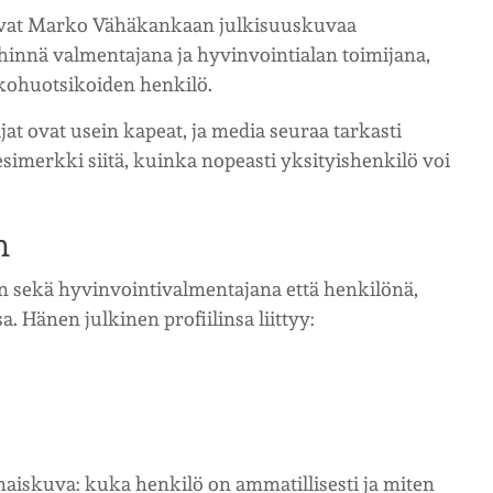
ivat Marko Vähäkankaan julkisuuskuvaa
hinnä valmentajana ja hyvinvointialan toimijana,
kohuotsikoiden henkilö.
at ovat usein kapeat, ja media seuraa tarkasti
imerkki siitä, kuinka nopeasti yksityishenkilö voi
n
n sekä hyvinvointivalmentajana että henkilönä,
. Hänen julkinen profiilinsa liittyy:
aiskuva: kuka henkilö on ammatillisesti ja miten