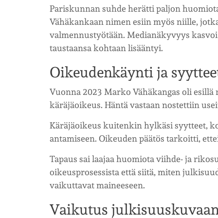
Pariskunnan suhde herätti paljon huomiota
Vähäkankaan nimen esiin myös niille, jotk
valmennustyötään. Medianäkyvyys kasvoi n
taustaansa kohtaan lisääntyi.
Oikeudenkäynti ja syytte
Vuonna 2023 Marko Vähäkangas oli esillä ri
käräjäoikeus. Häntä vastaan nostettiin usei
Käräjäoikeus kuitenkin hylkäsi syytteet, ko
antamiseen. Oikeuden päätös tarkoitti, ett
Tapaus sai laajaa huomiota viihde- ja rikos
oikeusprosessista että siitä, miten julkisuu
vaikuttavat maineeseen.
Vaikutus julkisuuskuvaa