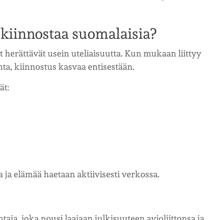
.
kiinnostaa suomalaisia?
herättävät usein uteliaisuutta. Kun mukaan liittyy
nta, kiinnostus kasvaa entisestään.
ät:
 ja elämää haetaan aktiivisesti verkossa.
a, joka nousi laajaan julkisuuteen avioliittonsa ja