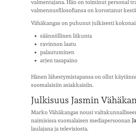
valmentajana. Hän on toiminut personal tr
valmennusfilosofiansa on korostanut kestä
Vähäkangas on puhunut julkisesti kokonaisv
säännöllinen liikunta
ravinnon laatu
palautuminen
arjen tasapaino
Hänen lähestymistapansa on ollut käytänn
suomalaisiin asiakkaisiin.
Julkisuus Jasmin Vähäka
Marko Vähäkangas nousi valtakunnalliseen j
naimisissa suomalaisen mediapersoonan
J
laulajana ja televisiosta.