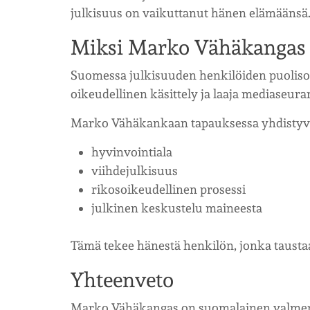
julkisuus on vaikuttanut hänen elämäänsä
Miksi Marko Vähäkangas 
Suomessa julkisuuden henkilöiden puolisot 
oikeudellinen käsittely ja laaja mediaseura
Marko Vähäkankaan tapauksessa yhdistyv
hyvinvointiala
viihdejulkisuus
rikosoikeudellinen prosessi
julkinen keskustelu maineesta
Tämä tekee hänestä henkilön, jonka taustaa
Yhteenveto
Marko Vähäkangas on suomalainen valmentaj