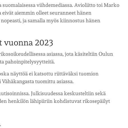
 suomalaisessa viihdemediassa. Avioliitto toi Marko
a eivät aiemmin olleet seuranneet hänen
opeasti, ja samalla myös kiinnostus hänen
et vuonna 2023
kosoikeudellisessa asiassa, jota käsiteltiin Oulun
ta pahoinpitelysyytteitä.
ska näyttöä ei katsottu riittäväksi tuomion
ei Vähäkangasta tuomittu asiassa.
uutisoinnissa. Julkisuudessa keskusteltiin sekä
den henkilön lähipiiriin kohdistuvat rikosepäilyt
n