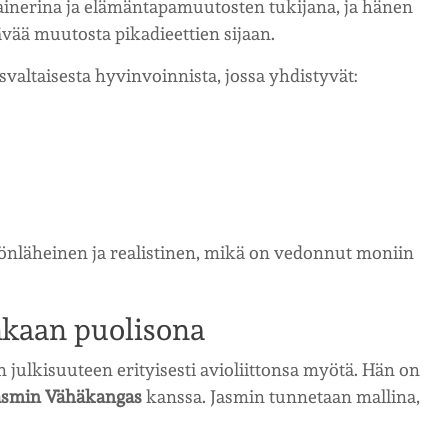
ainerina ja elämäntapamuutosten tukijana, ja hänen
vää muutosta pikadieettien sijaan.
altaisesta hyvinvoinnista, jossa yhdistyvät:
önläheinen ja realistinen, mikä on vedonnut moniin
nkaan puolisona
ulkisuuteen erityisesti avioliittonsa myötä. Hän on
asmin Vähäkangas
kanssa. Jasmin tunnetaan mallina,