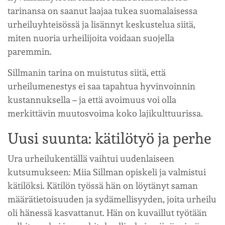
tarinansa on saanut laajaa tukea suomalaisessa
urheiluyhteisössä ja lisännyt keskustelua siitä,
miten nuoria urheilijoita voidaan suojella
paremmin.
Sillmanin tarina on muistutus siitä, että
urheilumenestys ei saa tapahtua hyvinvoinnin
kustannuksella – ja että avoimuus voi olla
merkittävin muutosvoima koko lajikulttuurissa.
Uusi suunta: kätilötyö ja perhe
Ura urheilukentällä vaihtui uudenlaiseen
kutsumukseen: Miia Sillman opiskeli ja valmistui
kätilöksi. Kätilön työssä hän on löytänyt saman
määrätietoisuuden ja sydämellisyyden, joita urheilu
oli hänessä kasvattanut. Hän on kuvaillut työtään