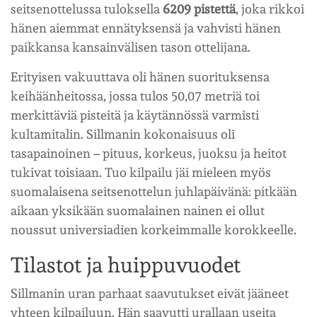
seitsenottelussa tuloksella
6209 pistettä
, joka rikkoi
hänen aiemmat ennätyksensä ja vahvisti hänen
paikkansa kansainvälisen tason ottelijana.
Erityisen vakuuttava oli hänen suorituksensa
keihäänheitossa, jossa tulos 50,07 metriä toi
merkittäviä pisteitä ja käytännössä varmisti
kultamitalin. Sillmanin kokonaisuus oli
tasapainoinen – pituus, korkeus, juoksu ja heitot
tukivat toisiaan. Tuo kilpailu jäi mieleen myös
suomalaisena seitsenottelun juhlapäivänä: pitkään
aikaan yksikään suomalainen nainen ei ollut
noussut universiadien korkeimmalle korokkeelle.
Tilastot ja huippuvuodet
Sillmanin uran parhaat saavutukset eivät jääneet
yhteen kilpailuun. Hän saavutti urallaan useita