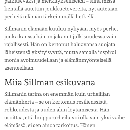
palkitsevaksi ja merkitykselliseksi – siinä missä
kentällä autettiin joukkuetovereita, nyt autetaan
perheitä elämän tärkeimmällä hetkellä.
Sillmanin elämään kuuluu nykyään myös perhe,
jonka kanssa hän on jakanut julkisuudessa vain
rajallisesti. Hän on kertonut haluavansa suojata
läheistensä yksityisyyttä, mutta samalla inspiroi
monia avoimuudellaan ja elämänmyönteisellä
asenteellaan.
Miia Sillman esikuvana
Sillmanin tarina on enemmän kuin urheilijan
elämänkerta – se on kertomus resilienssistä,
rohkeudesta ja uuden alun löytämisestä. Hän
osoittaa, että huippu-urheilu voi olla vain yksi vaihe
elämässä, ei sen ainoa tarkoitus. Hänen