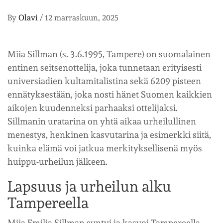
By
Olavi
/
12 marraskuun, 2025
Miia Sillman (s. 3.6.1995, Tampere) on suomalainen
entinen seitsenottelija, joka tunnetaan erityisesti
universiadien kultamitalistina sekä 6209 pisteen
ennätyksestään, joka nosti hänet Suomen kaikkien
aikojen kuudenneksi parhaaksi ottelijaksi.
Sillmanin uratarina on yhtä aikaa urheilullinen
menestys, henkinen kasvutarina ja esimerkki siitä,
kuinka elämä voi jatkua merkityksellisenä myös
huippu-urheilun jälkeen.
Lapsuus ja urheilun alku
Tampereella
Miia Emilia Sillman syntyi ja kasvoi Tampereella,