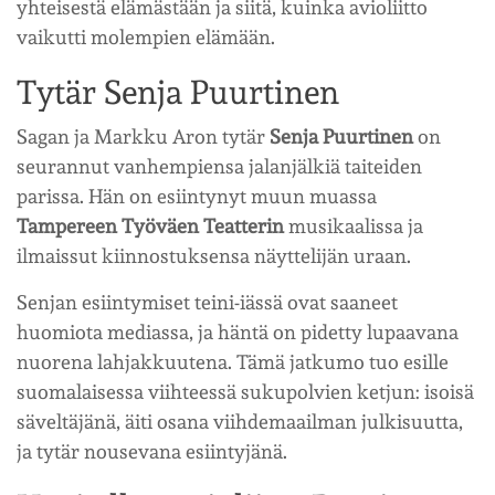
yhteisestä elämästään ja siitä, kuinka avioliitto
vaikutti molempien elämään.
Tytär Senja Puurtinen
Sagan ja Markku Aron tytär
Senja Puurtinen
on
seurannut vanhempiensa jalanjälkiä taiteiden
parissa. Hän on esiintynyt muun muassa
Tampereen Työväen Teatterin
musikaalissa ja
ilmaissut kiinnostuksensa näyttelijän uraan.
Senjan esiintymiset teini-iässä ovat saaneet
huomiota mediassa, ja häntä on pidetty lupaavana
nuorena lahjakkuutena. Tämä jatkumo tuo esille
suomalaisessa viihteessä sukupolvien ketjun: isoisä
säveltäjänä, äiti osana viihdemaailman julkisuutta,
ja tytär nousevana esiintyjänä.