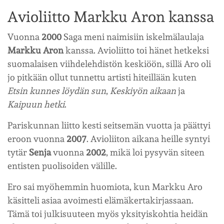
Avioliitto Markku Aron kanssa
Vuonna
2000
Saga meni naimisiin iskelmälaulaja
Markku Aron
kanssa. Avioliitto toi hänet hetkeksi
suomalaisen viihdelehdistön keskiöön, sillä Aro oli
jo pitkään ollut tunnettu artisti hiteillään kuten
Etsin kunnes löydän sun
,
Keskiyön aikaan
ja
Kaipuun hetki
.
Pariskunnan liitto kesti seitsemän vuotta ja päättyi
eroon vuonna
2007
. Avioliiton aikana heille syntyi
tytär
Senja
vuonna
2002
, mikä loi pysyvän siteen
entisten puolisoiden välille.
Ero sai myöhemmin huomiota, kun Markku Aro
käsitteli asiaa avoimesti elämäkertakirjassaan.
Tämä toi julkisuuteen myös yksityiskohtia heidän