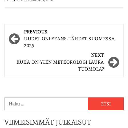
BY
EEVA
/
20 KESÄKUUN, 2026
Post
PREVIOUS
navigation
UUDET ONLYFANS-TÄHDET SUOMESSA
2025
NEXT
KUKA ON YLEN METEOROLOGI LAURA
TUOMOLA?
Haku:
VIIMEISIMMÄT JULKAISUT