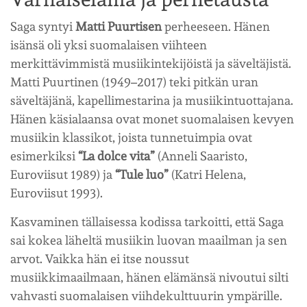
Saga syntyi
Matti Puurtisen
perheeseen. Hänen
isänsä oli yksi suomalaisen viihteen
merkittävimmistä musiikintekijöistä ja säveltäjistä.
Matti Puurtinen (1949–2017) teki pitkän uran
säveltäjänä, kapellimestarina ja musiikintuottajana.
Hänen käsialaansa ovat monet suomalaisen kevyen
musiikin klassikot, joista tunnetuimpia ovat
esimerkiksi
“La dolce vita”
(Anneli Saaristo,
Euroviisut 1989) ja
“Tule luo”
(Katri Helena,
Euroviisut 1993).
Kasvaminen tällaisessa kodissa tarkoitti, että Saga
sai kokea läheltä musiikin luovan maailman ja sen
arvot. Vaikka hän ei itse noussut
musiikkimaailmaan, hänen elämänsä nivoutui silti
vahvasti suomalaisen viihdekulttuurin ympärille.