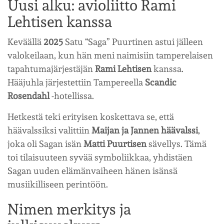
Uusi alku: avioliitto Rami
Lehtisen kanssa
Keväällä
2025
Satu “Saga” Puurtinen astui jälleen
valokeilaan, kun hän meni naimisiin tamperelaisen
tapahtumajärjestäjän
Rami Lehtisen
kanssa.
Hääjuhla järjestettiin Tampereella
Scandic
Rosendahl
-hotellissa.
Hetkestä teki erityisen koskettava se, että
häävalssiksi valittiin
Maijan ja Jannen häävalssi
,
joka oli Sagan isän
Matti Puurtisen
sävellys. Tämä
toi tilaisuuteen syvää symboliikkaa, yhdistäen
Sagan uuden elämänvaiheen hänen isänsä
musiikilliseen perintöön.
Nimen merkitys ja