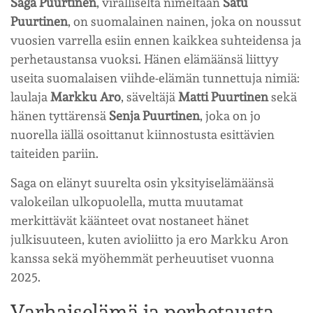
Saga Puurtinen
, viralliselta nimeltään
Satu
Puurtinen
, on suomalainen nainen, joka on noussut
vuosien varrella esiin ennen kaikkea suhteidensa ja
perhetaustansa vuoksi. Hänen elämäänsä liittyy
useita suomalaisen viihde-elämän tunnettuja nimiä:
laulaja
Markku Aro
, säveltäjä
Matti Puurtinen
sekä
hänen tyttärensä
Senja Puurtinen
, joka on jo
nuorella iällä osoittanut kiinnostusta esittävien
taiteiden pariin.
Saga on elänyt suurelta osin yksityiselämäänsä
valokeilan ulkopuolella, mutta muutamat
merkittävät käänteet ovat nostaneet hänet
julkisuuteen, kuten avioliitto ja ero Markku Aron
kanssa sekä myöhemmät perheuutiset vuonna
2025.
Varhaiselämä ja perhetausta