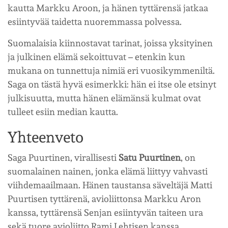
kautta Markku Aroon, ja hänen tyttärensä jatkaa
esiintyvää taidetta nuoremmassa polvessa.
Suomalaisia kiinnostavat tarinat, joissa yksityinen
ja julkinen elämä sekoittuvat – etenkin kun
mukana on tunnettuja nimiä eri vuosikymmeniltä.
Saga on tästä hyvä esimerkki: hän ei itse ole etsinyt
julkisuutta, mutta hänen elämänsä kulmat ovat
tulleet esiin median kautta.
Yhteenveto
Saga Puurtinen, virallisesti
Satu Puurtinen
, on
suomalainen nainen, jonka elämä liittyy vahvasti
viihdemaailmaan. Hänen taustansa säveltäjä Matti
Puurtisen tyttärenä, avioliittonsa Markku Aron
kanssa, tyttärensä Senjan esiintyvän taiteen ura
sekä tuore avioliitto Rami Lehtisen kanssa