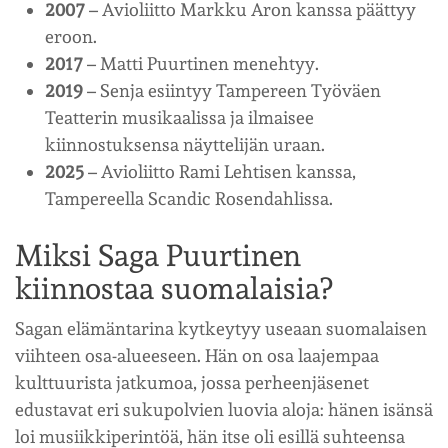
2007
– Avioliitto Markku Aron kanssa päättyy
eroon.
2017
– Matti Puurtinen menehtyy.
2019
– Senja esiintyy Tampereen Työväen
Teatterin musikaalissa ja ilmaisee
kiinnostuksensa näyttelijän uraan.
2025
– Avioliitto Rami Lehtisen kanssa,
Tampereella Scandic Rosendahlissa.
Miksi Saga Puurtinen
kiinnostaa suomalaisia?
Sagan elämäntarina kytkeytyy useaan suomalaisen
viihteen osa-alueeseen. Hän on osa laajempaa
kulttuurista jatkumoa, jossa perheenjäsenet
edustavat eri sukupolvien luovia aloja: hänen isänsä
loi musiikkiperintöä, hän itse oli esillä suhteensa