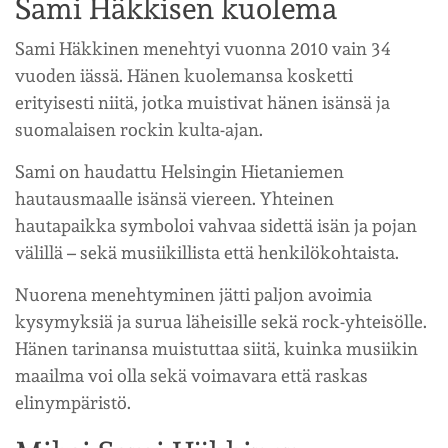
Sami Häkkisen kuolema
Sami Häkkinen menehtyi vuonna 2010 vain 34
vuoden iässä. Hänen kuolemansa kosketti
erityisesti niitä, jotka muistivat hänen isänsä ja
suomalaisen rockin kulta-ajan.
Sami on haudattu Helsingin Hietaniemen
hautausmaalle isänsä viereen. Yhteinen
hautapaikka symboloi vahvaa sidettä isän ja pojan
välillä – sekä musiikillista että henkilökohtaista.
Nuorena menehtyminen jätti paljon avoimia
kysymyksiä ja surua läheisille sekä rock-yhteisölle.
Hänen tarinansa muistuttaa siitä, kuinka musiikin
maailma voi olla sekä voimavara että raskas
elinympäristö.