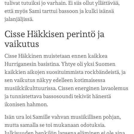
tulivat tutuiksi jo varhain. Ei siis ollut yllättävää,
että myös Sami tarttui bassoon ja kulki isänsä
jalanjäljissä.
Cisse Häkkisen perintö ja
vaikutus
Cisse Häkkinen muistetaan ennen kaikkea
Hurriganesin basistina. Yhtye oli yksi Suomen
kaikkien aikojen suosituimmista rockbändeistä, ja
sen vaikutus näkyy edelleen kotimaisessa
musiikkikulttuurissa. Cissen energinen lavaolemus
ja tunnistettava bassosoundi tekivät hänestä
ikonisen hahmon.
Isän ura loi Samille vahvan musiikillisen pohjan,
mutta samalla se toi mukanaan odotuksia.
Julkisuuden henkilön lapsena eläminen ei ole aina