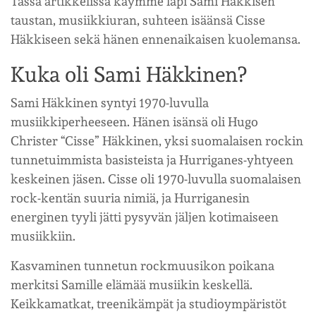
Tässä artikkelissa käymme läpi Sami Häkkisen
taustan, musiikkiuran, suhteen isäänsä Cisse
Häkkiseen sekä hänen ennenaikaisen kuolemansa.
Kuka oli Sami Häkkinen?
Sami Häkkinen syntyi 1970-luvulla
musiikkiperheeseen. Hänen isänsä oli Hugo
Christer “Cisse” Häkkinen, yksi suomalaisen rockin
tunnetuimmista basisteista ja Hurriganes-yhtyeen
keskeinen jäsen. Cisse oli 1970-luvulla suomalaisen
rock-kentän suuria nimiä, ja Hurriganesin
energinen tyyli jätti pysyvän jäljen kotimaiseen
musiikkiin.
Kasvaminen tunnetun rockmuusikon poikana
merkitsi Samille elämää musiikin keskellä.
Keikkamatkat, treenikämpät ja studioympäristöt