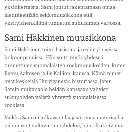
yksinkertaista. Sami joutui rakentamaan omaa
identiteettiään sekä muusikkona että
yksityishenkilönä tunnetun sukunimen varjossa.
Sami Häkkinen muusikkona
Sami Häkkinen toimi basistina ja esiintyi useissa
kokoonpanoissa. Hän soitti myös yhdessä
tunnettujen suomalaisten rockmuusikoiden, kuten
Remu Aaltosen ja Ile Kallion, kanssa. Nämä nimet
ovat keskeisiä Hurriganesin historiassa, joten
Samin mukanaolo heidän kanssaan vahvisti
sukupolvien välistä yhteyttä suomalaisessa
rockissa.
Vaikka Sami ei julkaissut laajasti omaa materiaalia
tai noussut valtavirran tähdeksi, hän oli aktiivinen