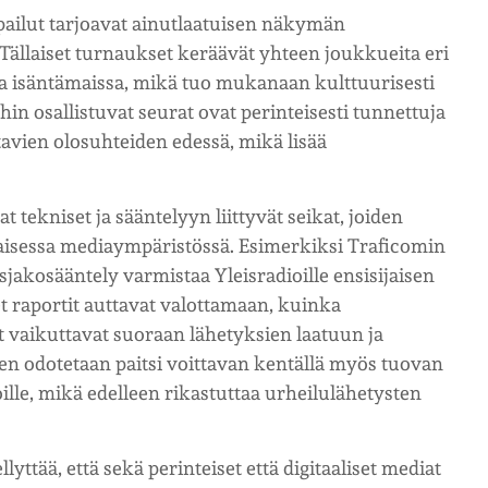
ilut tarjoavat ainutlaatuisen näkymän
Tällaiset turnaukset keräävät yhteen joukkueita eri
ssa isäntämaissa, mikä tuo mukanaan kulttuurisesti
hin osallistuvat seurat ovat perinteisesti tunnettuja
avien olosuhteiden edessä, mikä lisää
 tekniset ja sääntelyyn liittyvät seikat, joiden
isessa mediaympäristössä. Esimerkiksi Traficomin
sjakosääntely varmistaa Yleisradioille ensisijaisen
t raportit auttavat valottamaan, kuinka
 vaikuttavat suoraan lähetyksien laatuun ja
n odotetaan paitsi voittavan kentällä myös tuovan
lle, mikä edelleen rikastuttaa urheilulähetysten
ttää, että sekä perinteiset että digitaaliset mediat