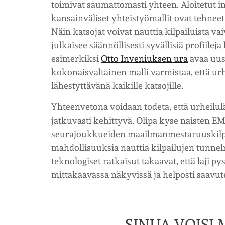
toimivat saumattomasti yhteen. Aloitetut in
kansainväliset yhteistyömallit ovat tehne
Näin katsojat voivat nauttia kilpailuista v
julkaisee säännöllisesti syvällisiä profiilej
esimerkiksi
Otto Inveniuksen ura
avaa uus
kokonaisvaltainen malli varmistaa, että ur
lähestyttävänä kaikille katsojille.
Yhteenvetona voidaan todeta, että urheilu
jatkuvasti kehittyvä. Olipa kyse naisten EM-
seurajoukkueiden maailmanmestaruuskilpailu
mahdollisuuksia nauttia kilpailujen tunnel
teknologiset ratkaisut takaavat, että laji p
mittakaavassa näkyvissä ja helposti saavut
SINUA VOISI