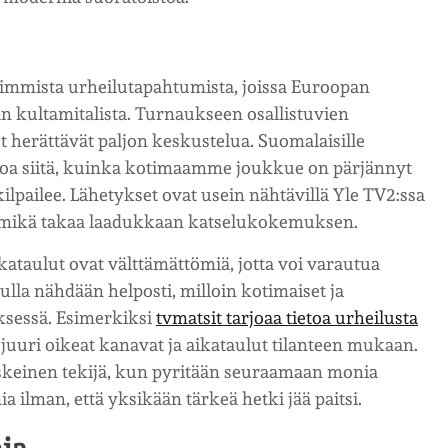
immista urheilutapahtumista, joissa Euroopan
 kultamitalista. Turnaukseen osallistuvien
 herättävät paljon keskustelua. Suomalaisille
ietoa siitä, kuinka kotimaamme joukkue on pärjännyt
 kilpailee. Lähetykset ovat usein nähtävillä Yle TV2:ssa
la, mikä takaa laadukkaan katselukokemuksen.
ikataulut ovat välttämättömiä, jotta voi varautua
vulla nähdään helposti, milloin kotimaiset ja
yksessä. Esimerkiksi
tvmatsit tarjoaa tietoa urheilusta
juuri oikeat kanavat ja aikataulut tilanteen mukaan.
skeinen tekijä, kun pyritään seuraamaan monia
 ilman, että yksikään tärkeä hetki jää paitsi.