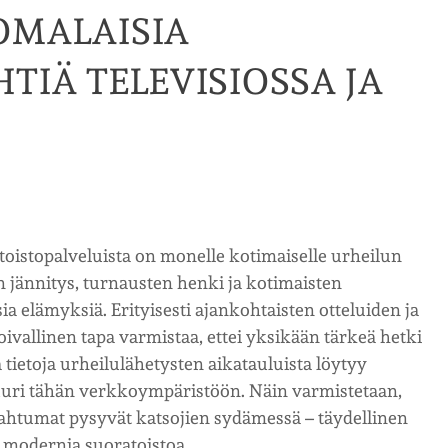
OMALAISIA
TIÄ TELEVISIOSSA JA
toistopalveluista on monelle kotimaiselle urheilun
en jännitys, turnausten henki ja kotimaisten
ia elämyksiä. Erityisesti ajankohtaisten otteluiden ja
oivallinen tapa varmistaa, ettei yksikään tärkeä hetki
 tietoja urheilulähetysten aikatauluista löytyy
 juuri tähän verkkoympäristöön. Näin varmistetaan,
apahtumat pysyvät katsojien sydämessä – täydellinen
ja modernia suoratoistoa.