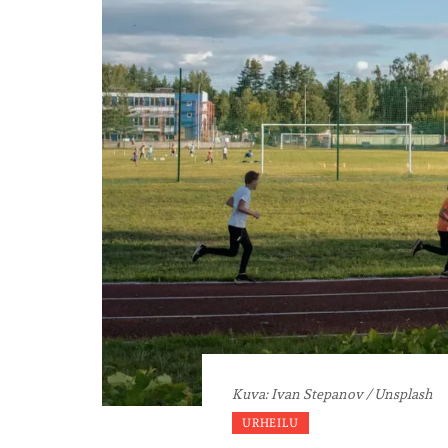
Kuva: Ivan Stepanov / Unsplash
URHEILU