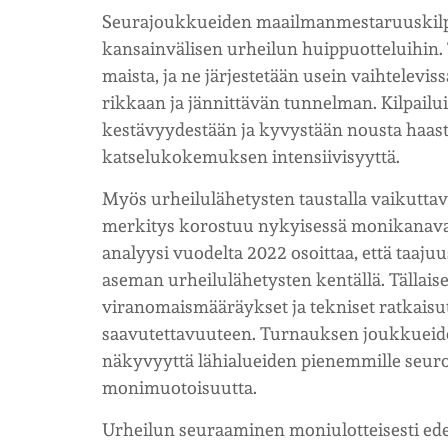
Seurajoukkueiden maailmanmestaruuskilpa
kansainvälisen urheilun huippuotteluihin. 
maista, ja ne järjestetään usein vaihtelevi
rikkaan ja jännittävän tunnelman. Kilpailui
kestävyydestään ja kyvystään nousta haast
katselukokemuksen intensiivisyyttä.
Myös urheilulähetysten taustalla vaikuttavat
merkitys korostuu nykyisessä monikanava
analyysi vuodelta 2022 osoittaa, että taajuu
aseman urheilulähetysten kentällä. Tällaise
viranomaismääräykset ja tekniset ratkaisut
saavutettavuuteen. Turnauksen joukkueide
näkyvyyttä lähialueiden pienemmille seuroi
monimuotoisuutta.
Urheilun seuraaminen moniulotteisesti edelly