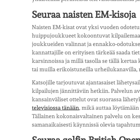
Seuraa naisten EM-kisoja
Naisten EM-kisat ovat yksi vuoden odotetu
huippujoukkueet kokoontuvat kilpailemaan
joukkueiden valinnat ja ennakko-odotukset
kannattajille on erityisen tärkeää saada t
karsinnoissa ja millä tasolla se tällä kertaa
tai muilla erikoistuneilla urheilukanavil
Katsojille tarjoutuvat ajantasaiset lähetysa
kilpailujen jännittäviin hetkiin. Palvelun a
kansainväliset ottelut ovat suorassa lähet
televisiossa tänään
, mikä auttaa löytämään 
Tällainen kokonaisvaltainen palvelu on ke
samanaikaisesti käynnissä olevia tapahtumia