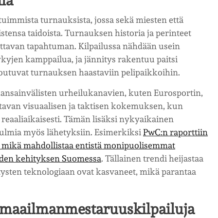
nia
uimmista turnauksista, jossa sekä miesten että
istensa taidoista. Turnauksen historia ja perinteet
rattavan tapahtuman. Kilpailussa nähdään usein
kyjen kamppailua, ja jännitys rakentuu paitsi
etoutuvat turnauksen haastaviin pelipaikkoihin.
ansainvälisten urheilukanavien, kuten Eurosportin,
istavan visuaalisen ja taktisen kokemuksen, kun
n reaaliaikaisesti. Tämän lisäksi nykyaikainen
ulmia myös lähetyksiin. Esimerkiksi
PwC:n raporttiin
, mikä mahdollistaa entistä monipuolisemmat
uiden kehityksen Suomessa
. Tällainen trendi heijastaa
tysten teknologiaan ovat kasvaneet, mikä parantaa
 maailmanmestaruuskilpailuja