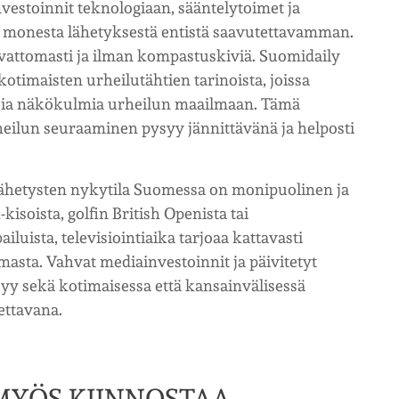
vestoinnit teknologiaan, sääntelytoimet ja
et monesta lähetyksestä entistä saavutettavamman.
aivattomasti ja ilman kompastuskiviä. Suomidaily
a kotimaisten urheilutähtien tarinoista, joissa
ia näkökulmia urheilun maailmaan. Tämä
heilun seuraaminen pysyy jännittävänä ja helposti
lähetysten nykytila Suomessa on monipuolinen ja
kisoista, golfin British Openista tai
ista, televisiointiaika tarjoaa kattavasti
masta. Vahvat mediainvestoinnit ja päivitetyt
ysyy sekä kotimaisessa että kansainvälisessä
ettavana.
 MYÖS KIINNOSTAA