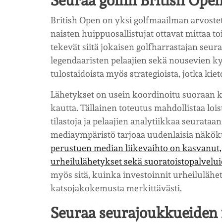
Seuraa golfin British Ope
British Open on yksi golfmaailman arvostet
naisten huippuosallistujat ottavat mittaa to
tekevät siitä jokaisen golfharrastajan seu
legendaaristen pelaajien sekä nousevien ky
tulostaidoista myös strategioista, jotka ki
Lähetykset on usein koordinoitu suoraan k
kautta. Tällainen toteutus mahdollistaa lo
tilastoja ja pelaajien analytiikkaa seurataa
mediaympäristö tarjoaa uudenlaisia näkök
perustuen median liikevaihto on kasvanut
urheilulähetykset sekä suoratoistopalvel
myös sitä, kuinka investoinnit urheilulähe
katsojakokemusta merkittävästi.
Seuraa seurajoukkueiden