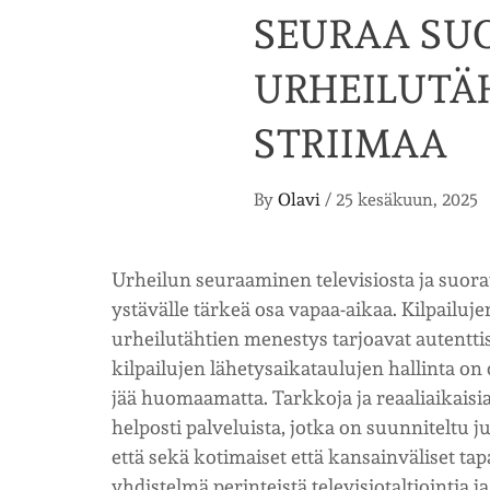
SEURAA SU
URHEILUTÄH
STRIIMAA
By
Olavi
/
25 kesäkuun, 2025
Urheilun seuraaminen televisiosta ja suora
ystävälle tärkeä osa vapaa-aikaa. Kilpailuj
urheilutähtien menestys tarjoavat autenttis
kilpailujen lähetysaikataulujen hallinta on 
jää huomaamatta. Tarkkoja ja reaaliaikaisia
helposti palveluista, jotka on suunniteltu
että sekä kotimaiset että kansainväliset t
yhdistelmä perinteistä televisiotaltiointia 