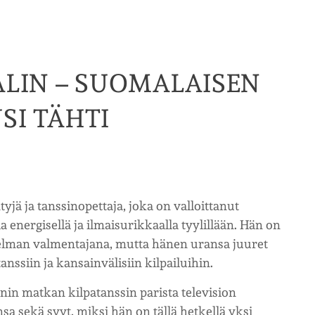
ALIN – SUOMALAISEN
SI TÄHTI
tyjä ja tanssinopettaja, joka on valloittanut
 energisellä ja ilmaisurikkaalla tyylillään. Hän on
ohjelman valmentajana, mutta hänen uransa juuret
nssiin ja kansainvälisiin kilpailuihin.
inin matkan kilpatanssin parista television
sa sekä syyt, miksi hän on tällä hetkellä yksi