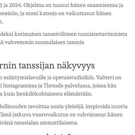
3 ja 2024. Ohjelma on tuonut hänen osaamisensa ja
eisiin, ja moni katsoja on vaikuttunut hänen
n.
hdeksi kotimaisen tanssiviihteen tunnistettavimmista
yhä vahvemmin suomalaisen tanssin
rnin tanssijan näkyvyys
 esiintymislavoille ja opetusstudioihin. Valtteri on
ti Instagramissa ja Threads-palvelussa, joissa hän
sta kuin henkilökohtaisesta elämästään.
llisuuden tavoittaa uusia yleisöjä, inspiroida nuoria
sa. Tämä jatkuva vuorovaikutus on vahvistanut hänen
ävänä tanssialan ammattilaisena.