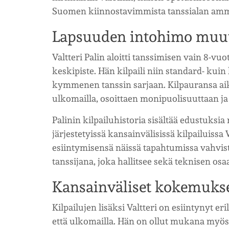
Suomen kiinnostavimmista tanssialan ammat
Lapsuuden intohimo muut
Valtteri Palin aloitti tanssimisen vain 8-vu
keskipiste. Hän kilpaili niin standard- kuin l
kymmenen tanssin sarjaan. Kilpauransa aik
ulkomailla, osoittaen monipuolisuuttaan ja 
Palinin kilpailuhistoria sisältää edustuksi
järjestetyissä kansainvälisissä kilpailuis
esiintymisensä näissä tapahtumissa vahvi
tanssijana, joka hallitsee sekä teknisen o
Kansainväliset kokemukset
Kilpailujen lisäksi Valtteri on esiintynyt e
että ulkomailla. Hän on ollut mukana myös 