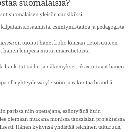
ostaa suomalaisia?
ssut suomalaisen yleisön suosikiksi:
kilpatanssiosaamista, esiintymistaitoa ja pedagogista
kanssa
on tuonut hänet koko kansan tietoisuuteen.
at hänen lempeää mutta määrätietoista
a hankitut taidot ja näkemykset rikastuttavat hänen
pa olla yhteydessä yleisöön ja rakentaa brändiä.
sin parissa niin opettajana, esiintyjänä kuin
tulee olemaan mukana monissa tanssialan projekteissa
isesti. Hänen kykynsä yhdistää tekninen taituruus,