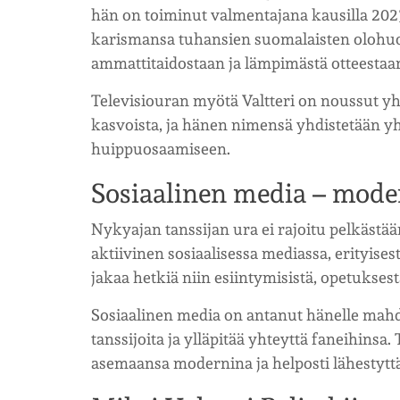
hän on toiminut valmentajana kausilla 202
karismansa tuhansien suomalaisten olohuon
ammattitaidostaan ja lämpimästä otteestaa
Televisiouran myötä Valtteri on noussut y
kasvoista, ja hänen nimensä yhdistetään 
huippuosaamiseen.
Sosiaalinen media – mode
Nykyajan tanssijan ura ei rajoitu pelkästään
aktiivinen sosiaalisessa mediassa, erityises
jakaa hetkiä niin esiintymisistä, opetukse
Sosiaalinen media on antanut hänelle mahdo
tanssijoita ja ylläpitää yhteyttä faneihin
asemaansa modernina ja helposti lähestytt