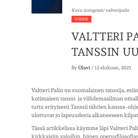
Kuva: instagram/ valtteripalin
VIIHDE
VALTTERI P
TANSSIN UU
By
Olavi
/
12 elokuun, 2025
Valtteri Palin on suomalainen tanssija, esiin
kotimaisen tanssi- ja viihdemaailman omalla
tuttu erityisesti Tanssii tähtien kanssa -
ulottuvat jo lapsuudesta alkaneeseen kilpata
Tässä artikkelissa käymme läpi Valtteri Pal
kirkkaisiin valoihin, hänen opetusfilosofian