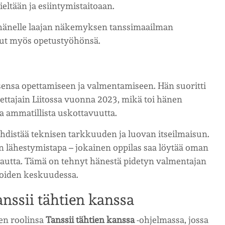
ltään ja esiintymistaitoaan.
hänelle laajan näkemyksen tanssimaailman
onut myös opetustyöhönsä.
sensa opettamiseen ja valmentamiseen. Hän suoritti
tajain Liitossa vuonna 2023, mikä toi hänen
a ammatillista uskottavuutta.
yhdistää teknisen tarkkuuden ja luovan itseilmaisun.
 lähestymistapa – jokainen oppilas saa löytää oman
n kautta. Tämä on tehnyt hänestä pidetyn valmentajan
ijoiden keskuudessa.
anssii tähtien kanssa
een roolinsa
Tanssii tähtien kanssa
-ohjelmassa, jossa