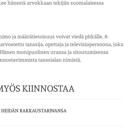
ee hänestä arvokkaan tekijän suomalaisessa
ohimo ja määrätietoisuus voivat viedä pitkälle. 8-
rvostettu tanssija, opettaja ja televisiopersoona, joka
n. Hänen monipuolinen uransa ja sitoutumisensa
nnostavimmista tanssialan nimistä.
 MYÖS KIINNOSTAA
A HEIDÄN RAKKAUSTARINANSA