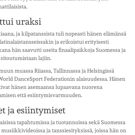
tilaisista.
tui uraksi
otiaana, ja kilpatanssista tuli nopeasti hänen elämänsä
atinalaistansseissakin ja erikoistui erityisesti
ana hän saavutti useita finaalipaikkoja Suomessa ja
sitoutumistaan lajiin.
a muun muassa Riiassa, Tallinnassa ja Helsingissä
sa World DanceSport Federationin alaisuudessa. Hänen
stivat hänen asemaansa lupaavana nuorena
saamisen että esiintymisvarmuuden.
 ja esiintymiset
rilaisissa tapahtumissa ja tuotannoissa sekä Suomessa
musiikkivideoissa ja tanssiesityksissä, joissa hän on