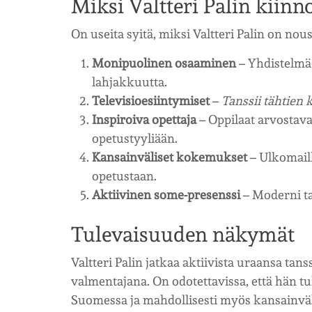
Miksi Valtteri Palin kiinn
On useita syitä, miksi Valtteri Palin on nou
Monipuolinen osaaminen
– Yhdistelmä 
lahjakkuutta.
Televisioesiintymiset
–
Tanssii tähtien 
Inspiroiva opettaja
– Oppilaat arvostav
opetustyyliään.
Kansainväliset kokemukset
– Ulkomaill
opetustaan.
Aktiivinen some-presenssi
– Moderni ta
Tulevaisuuden näkymät
Valtteri Palin jatkaa aktiivista uraansa tans
valmentajana. On odotettavissa, että hän 
Suomessa ja mahdollisesti myös kansainväl