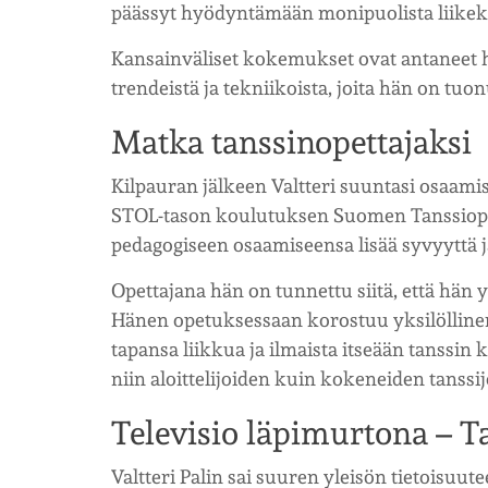
päässyt hyödyntämään monipuolista liikekie
Kansainväliset kokemukset ovat antaneet 
trendeistä ja tekniikoista, joita hän on tu
Matka tanssinopettajaksi
Kilpauran jälkeen Valtteri suuntasi osaami
STOL-tason koulutuksen Suomen Tanssiopet
pedagogiseen osaamiseensa lisää syvyyttä j
Opettajana hän on tunnettu siitä, että hän 
Hänen opetuksessaan korostuu yksilöllinen
tapansa liikkua ja ilmaista itseään tanssi
niin aloittelijoiden kuin kokeneiden tanss
Televisio läpimurtona – T
Valtteri Palin sai suuren yleisön tietoisuut