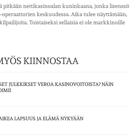
ä pitkään nettikasinoalan kuninkaana, jonka lisenssit
no-operaattorien keskuudessa. Aika tulee näyttämään,
ailijoita. Toistaiseksi sellaisia ei ole markkinoille
 MYÖS KIINNOSTAA
T JULKKIKSET VEROA KASINOVOITOISTA? NÄIN
IMII
VAIKEA LAPSUUS JA ELÄMÄ NYKYÄÄN