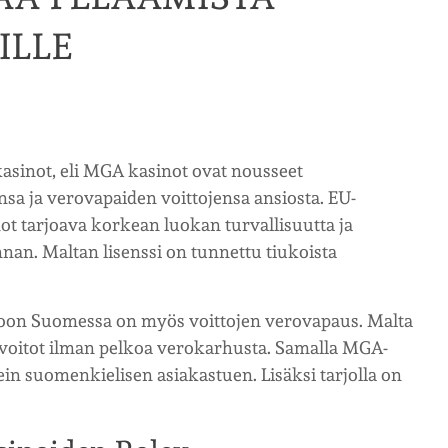
ILLE
asinot, eli MGA kasinot ovat nousseet
sa ja verovapaiden voittojensa ansiosta. EU-
t tarjoava korkean luokan turvallisuutta ja
innan. Maltan lisenssi on tunnettu tiukoista
.
ioon Suomessa on myös voittojen verovapaus. Malta
a voitot ilman pelkoa verokarhusta. Samalla MGA-
sein suomenkielisen asiakastuen. Lisäksi tarjolla on