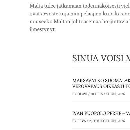
Malta tulee jatkamaan todennäköisesti viel
ovat arvostettuja niin pelaajien kuin kasi
nouseeko Maltan johtoasemaa horjuttavia kilp
ilmestynyt.
SINUA VOISI
MAKSAVATKO SUOMALAISE
VEROVAPAUS OIKEASTI TO
BY
OLAVI
/
10 HEINÄKUUN, 2026
IVAN PUOPOLO PERHE – 
BY
EEVA
/
25 TOUKOKUUN, 2026