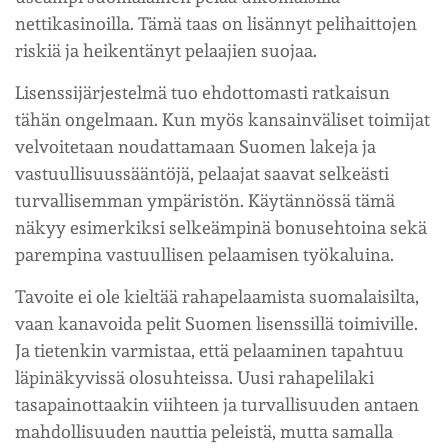
nettikasinoilla. Tämä taas on lisännyt pelihaittojen
riskiä ja heikentänyt pelaajien suojaa.
Lisenssijärjestelmä tuo ehdottomasti ratkaisun
tähän ongelmaan. Kun myös kansainväliset toimijat
velvoitetaan noudattamaan Suomen lakeja ja
vastuullisuussääntöjä, pelaajat saavat selkeästi
turvallisemman ympäristön. Käytännössä tämä
näkyy esimerkiksi selkeämpinä bonusehtoina sekä
parempina vastuullisen pelaamisen työkaluina.
Tavoite ei ole kieltää rahapelaamista suomalaisilta,
vaan kanavoida pelit Suomen lisenssillä toimiville.
Ja tietenkin varmistaa, että pelaaminen tapahtuu
läpinäkyvissä olosuhteissa. Uusi rahapelilaki
tasapainottaakin viihteen ja turvallisuuden antaen
mahdollisuuden nauttia peleistä, mutta samalla