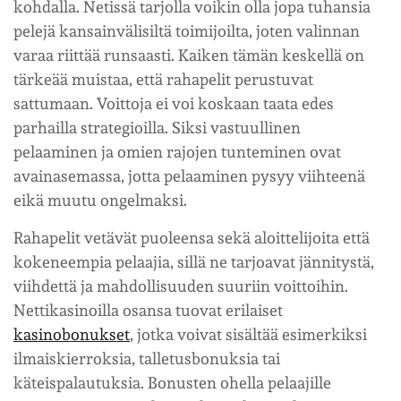
kohdalla. Netissä tarjolla voikin olla jopa tuhansia
pelejä kansainvälisiltä toimijoilta, joten valinnan
varaa riittää runsaasti. Kaiken tämän keskellä on
tärkeää muistaa, että rahapelit perustuvat
sattumaan. Voittoja ei voi koskaan taata edes
parhailla strategioilla. Siksi vastuullinen
pelaaminen ja omien rajojen tunteminen ovat
avainasemassa, jotta pelaaminen pysyy viihteenä
eikä muutu ongelmaksi.
Rahapelit vetävät puoleensa sekä aloittelijoita että
kokeneempia pelaajia, sillä ne tarjoavat jännitystä,
viihdettä ja mahdollisuuden suuriin voittoihin.
Nettikasinoilla osansa tuovat erilaiset
kasinobonukset
, jotka voivat sisältää esimerkiksi
ilmaiskierroksia, talletusbonuksia tai
käteispalautuksia. Bonusten ohella pelaajille