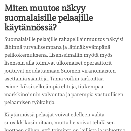
Miten muutos näkyy
suomalaisille pelaajille
käytännössä?
Suomalaisille pelaajille rahapelilainmuutos näkyisi
lähinnä turvallisempana ja läpinäkyvämpänä
pelikokemuksena. Lisenssimallin myötä myös
lisenssin alla toimivat ulkomaiset operaattorit
joutuvat noudattamaan Suomen viranomaisten
asettamia sääntöjä. Tämä voikin tarkoittaa
esimerkiksi selkeämpiä ehtoja, tiukempaa
markkinoinnin valvontaa ja parempia vastuullisen
pelaamisen työkaluja.
Käytännössä pelaajat voivat edelleen valita
suosikkikasinoitaan, mutta he voivat tehdä sen
luottaen siihen, että toiminta on laillista ja valvottua.