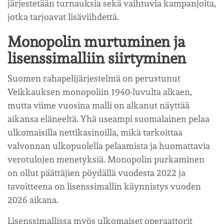
järjestetään turnauksia sekä vaihtuvia kampanjoita,
jotka tarjoavat lisäviihdettä.
Monopolin murtuminen ja
lisenssimalliin siirtyminen
Suomen rahapelijärjestelmä on perustunut
Veikkauksen monopoliin 1940-luvulta alkaen,
mutta viime vuosina malli on alkanut näyttää
aikansa eläneeltä. Yhä useampi suomalainen pelaa
ulkomaisilla nettikasinoilla, mikä tarkoittaa
valvonnan ulkopuolella pelaamista ja huomattavia
verotulojen menetyksiä. Monopolin purkaminen
on ollut päättäjien pöydällä vuodesta 2022 ja
tavoitteena on lisenssimallin käynnistys vuoden
2026 aikana.
Lisenssimallissa myös ulkomaiset operaattorit