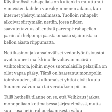
Käytännössä rahapeliala on kuitenkin muuttunut
viimeisten kahden vuosikymmenen aikana, kun
internet yleistyi maailmassa. Tuolloin rahapelit
alkoivat siirtymään nettiin, jossa niiden
saavutettavuus oli entistä parempi: rahapelien
pariin oli helpompi päästä omasta sijainnista ja
kellon ajasta riippumatta.
Nettikasinot ja kansainväliset vedonlyöntisivustot
ovat tuoneet markkinoille valtavan määrän
vaihtoehtoja, joihin myös suomalaisilla pelaajilla on
ollut vapaa pääsy. Tämä on haastanut monopolin
toimivuuden, sillä ulkomaiset yhtiöt eivät kuulu
Suomen valvonnan tai verotuksen piiriin.
Tällä hetkellä tilanne on se, että Veikkaus jatkaa
monopoliaan kotimaisessa järjestelmässä, mutta
suuri osa netin rahapelaamisesta valuu