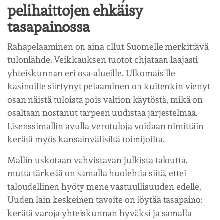
pelihaittojen ehkäisy
tasapainossa
Rahapelaaminen on aina ollut Suomelle merkittävä
tulonlähde. Veikkauksen tuotot ohjataan laajasti
yhteiskunnan eri osa-alueille. Ulkomaisille
kasinoille siirtynyt pelaaminen on kuitenkin vienyt
osan näistä tuloista pois valtion käytöstä, mikä on
osaltaan nostanut tarpeen uudistaa järjestelmää.
Lisenssimallin avulla verotuloja voidaan nimittäin
kerätä myös kansainvälisiltä toimijoilta.
Mallin uskotaan vahvistavan julkista taloutta,
mutta tärkeää on samalla huolehtia siitä, ettei
taloudellinen hyöty mene vastuullisuuden edelle.
Uuden lain keskeinen tavoite on löytää tasapaino:
kerätä varoja yhteiskunnan hyväksi ja samalla