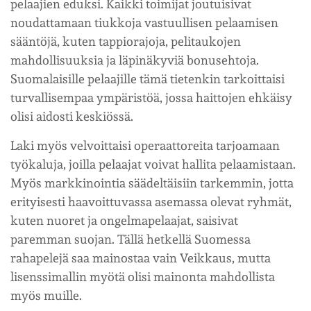
pelaajien eduksi. Kaikki toimijat joutuisivat
noudattamaan tiukkoja vastuullisen pelaamisen
sääntöjä, kuten tappiorajoja, pelitaukojen
mahdollisuuksia ja läpinäkyviä bonusehtoja.
Suomalaisille pelaajille tämä tietenkin tarkoittaisi
turvallisempaa ympäristöä, jossa haittojen ehkäisy
olisi aidosti keskiössä.
Laki myös velvoittaisi operaattoreita tarjoamaan
työkaluja, joilla pelaajat voivat hallita pelaamistaan.
Myös markkinointia säädeltäisiin tarkemmin, jotta
erityisesti haavoittuvassa asemassa olevat ryhmät,
kuten nuoret ja ongelmapelaajat, saisivat
paremman suojan. Tällä hetkellä Suomessa
rahapelejä saa mainostaa vain Veikkaus, mutta
lisenssimallin myötä olisi mainonta mahdollista
myös muille.