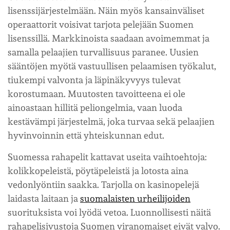
lisenssijärjestelmään. Näin myös kansainväliset
operaattorit voisivat tarjota pelejään Suomen
lisenssillä. Markkinoista saadaan avoimemmat ja
samalla pelaajien turvallisuus paranee. Uusien
sääntöjen myötä vastuullisen pelaamisen työkalut,
tiukempi valvonta ja läpinäkyvyys tulevat
korostumaan. Muutosten tavoitteena ei ole
ainoastaan hillitä peliongelmia, vaan luoda
kestävämpi järjestelmä, joka turvaa sekä pelaajien
hyvinvoinnin että yhteiskunnan edut.
Suomessa rahapelit kattavat useita vaihtoehtoja:
kolikkopeleistä, pöytäpeleistä ja lotosta aina
vedonlyöntiin saakka. Tarjolla on kasinopelejä
laidasta laitaan ja
suomalaisten urheilijoiden
suorituksista voi lyödä vetoa. Luonnollisesti näitä
rahapelisivustoja Suomen viranomaiset eivät valvo.