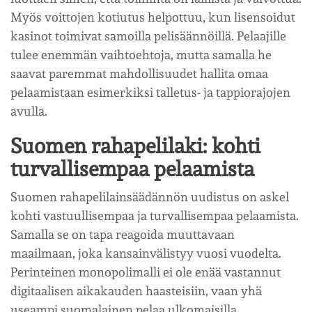
Myös voittojen kotiutus helpottuu, kun lisensoidut
kasinot toimivat samoilla pelisäännöillä. Pelaajille
tulee enemmän vaihtoehtoja, mutta samalla he
saavat paremmat mahdollisuudet hallita omaa
pelaamistaan esimerkiksi talletus- ja tappiorajojen
avulla.
Suomen rahapelilaki: kohti
turvallisempaa pelaamista
Suomen rahapelilainsäädännön uudistus on askel
kohti vastuullisempaa ja turvallisempaa pelaamista.
Samalla se on tapa reagoida muuttavaan
maailmaan, joka kansainvälistyy vuosi vuodelta.
Perinteinen monopolimalli ei ole enää vastannut
digitaalisen aikakauden haasteisiin, vaan yhä
useampi suomalainen pelaa ulkomaisilla